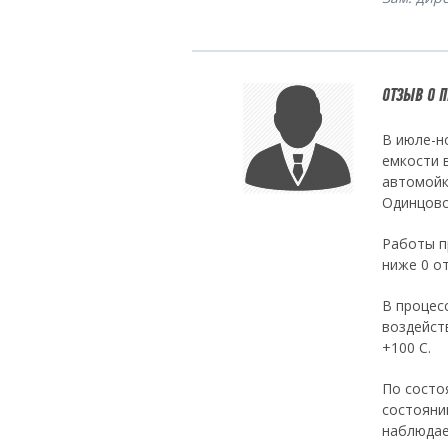
ОТЗЫВ О 
В июле-н
емкости 
автомойк
Одинцовск
Работы п
ниже 0 от
В процес
воздейст
+100 С.
По состо
состояни
наблюдае