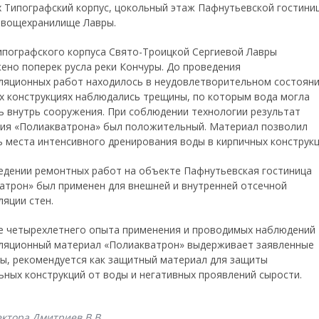
х Типографский корпус, цокольный этаж Пафнутьевской гостини
овощехранилище Лавры.
ипографского корпуса Свято-Троицкой Сергиевой Лавры
ено поперек русла реки Кончуры. До проведения
ляционных работ находилось в неудовлетворительном состояни
х конструкциях наблюдались трещины, по которым вода могла
ь внутрь сооружения. При соблюдении технологии результат
ия «Полиакватрона» был положительный. Материал позволил
ь места интенсивного дренирования воды в кирпичных конструкц
едении ремонтных работ на объекте Пафнутьевская гостиница
атрон» был применен для внешней и внутренней отсечной
ляции стен.
е четырехлетнего опыта применения и проводимых наблюдений
ляционный материал «Полиакватрон» выдерживает заявленные
ы, рекомендуется как защитный материал для защиты
ьных конструкций от воды и негативных проявлений сырости.
ектора Дмитриев В.В.