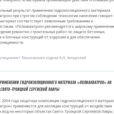
льный результат применения гидроизоляционного материала
атрон» при строгом соблюдении технологии нанесения говорит 
 материал соответствует заявленным требованиям и
истикам. «Полиакватрон» рекомендуется к широкому применени
едении ремонтно-строительных работ по защите бетонных,
х и блочных конструкций от коррозии и для обеспечения
оницаемости.
специалист Технического отдела А.Н. Ахтырский
ПРИМЕНЕНИИ ГИДРОИЗОЛЯЦИОННОГО МАТЕРИАЛА «ПОЛИАКВАТРОН» НА
 СВЯТО-ТРОИЦКОЙ СЕРГИЕВОЙ ЛАВРЫ
с 2004 года защитные композиции гидроизоляционного материа
атрон» применяются для изоляции конструкций от воздействия
х вод на некоторых объектах Свято-Троицкой Сергиевой Лавры.