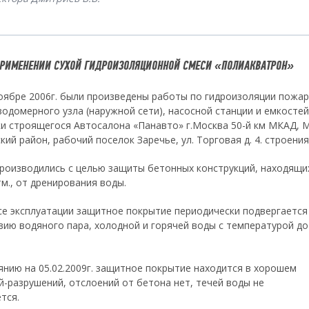
ПРИМЕНЕНИИ СУХОЙ ГИДРОИЗОЛЯЦИОННОЙ СМЕСИ «ПОЛИАКВАТРОН»
оябре 2006г. были произведены работы по гидроизоляции пожа
водомерного узла (наружной сети), насосной станции и емкостей
и строящегося Автосалона «Панавто» г.Москва 50-й км МКАД, 
ий район, рабочий поселок Заречье, ул. Торговая д. 4. строения 
роизводились с целью защиты бетонных конструкций, находящи
м., от дренирования воды.
се эксплуатации защитное покрытие периодически подвергается
вию водяного пара, холодной и горячей воды с температурой до
янию на 05.02.2009г. защитное покрытие находится в хорошем
й-разрушений, отслоений от бетона нет, течей воды не
тся.