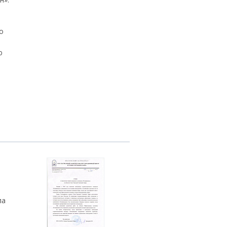
о
ю
ла