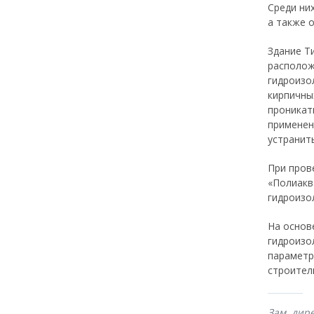
Среди ни
а также 
Здание Т
располож
гидроизо
кирпичны
проникат
применен
устранит
При пров
«Полиакв
гидроизо
На основ
гидроизо
параметр
строител
Зам. дир