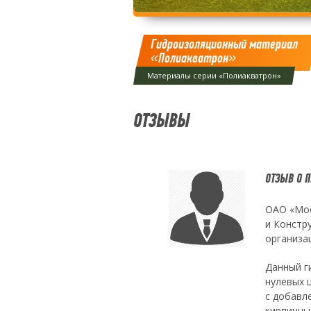
Гидроизоляционный материал
«Полиакватрон»
Материалы серии «Полиакватрон»
ОТЗЫВЫ
ОТЗЫВ О 
ОАО «Мос
и Констр
организа
Данный г
нулевых 
с добавл
кирпичны