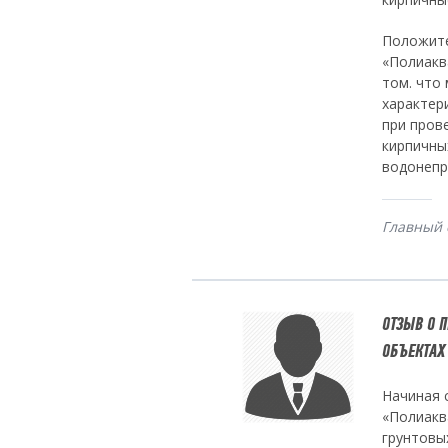
Положите
«Полиакв
том. что
характер
при пров
кирпичны
водонепр
Главный 
ОТЗЫВ О 
ОБЪЕКТАХ
Начиная 
«Полиакв
грунтовы