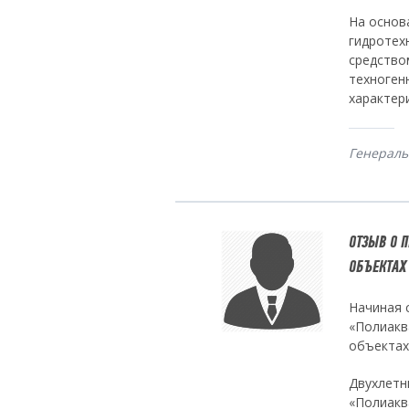
На основ
гидротех
средство
техноген
характер
Генераль
ОТЗЫВ О 
ОБЪЕКТАХ
Начиная 
«Полиакв
объектах
Двухлетн
«Полиакв