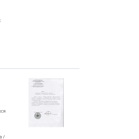
х
хся
 /