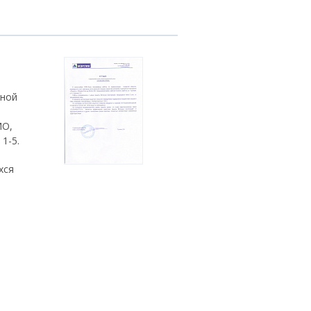
рной
МО,
1-5.
хся